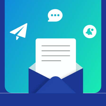
Informe-nos sobre suas necessidades
comerciais
e receba uma demonstração
personalizada.