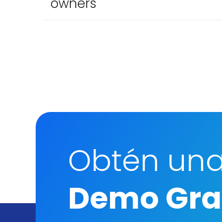
owners
Obtén un
Demo Gra