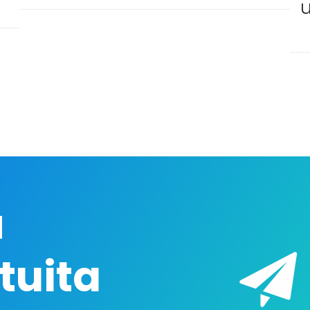
a
tuita