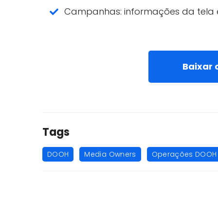
Campanhas: informações da tela e 
Baixar 
Tags
,
,
DOOH
Media Owners
Operações DOOH