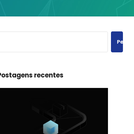
Pesqu
Postagens recentes