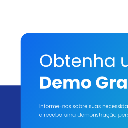
Obtenha 
Demo Gra
Informe-nos sobre suas necessid
e receba uma demonstração pers