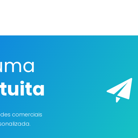
uma
tuita
ades comerciais
onalizada.