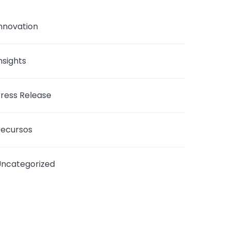
nnovation
nsights
ress Release
ecursos
ncategorized