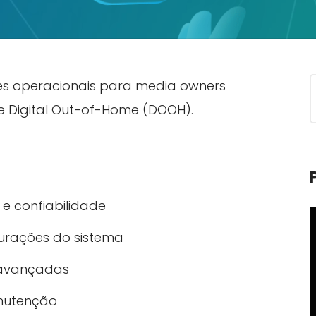
ares operacionais para media owners
e Digital Out-of-Home (DOOH).
a e confiabilidade
gurações do sistema
e avançadas
nutenção