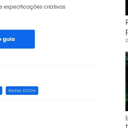
especificações criativas
o guia
2
,
Redes DOOH