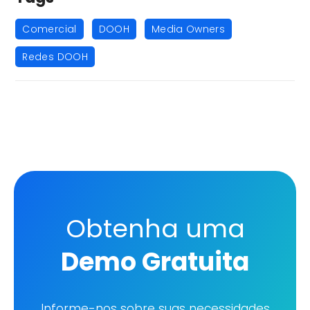
,
,
,
Comercial
DOOH
Media Owners
Redes DOOH
Obtenha uma
Demo Gratuita